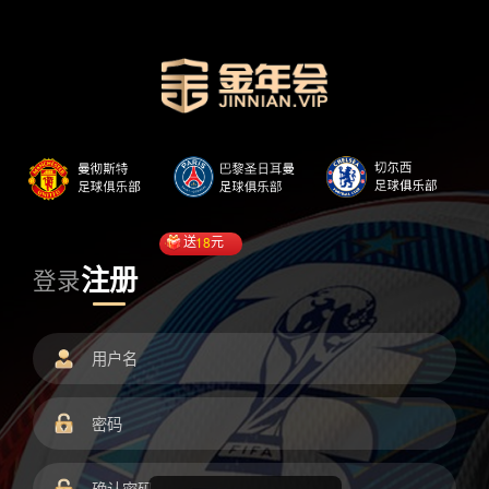
送
18
元
注册
登录